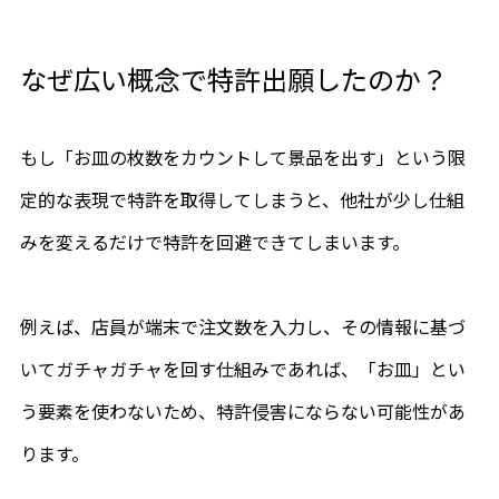
なぜ広い概念で特許出願したのか？
トップ
もし「お皿の枚数をカウントして景品を出す」という限
特許・実用新案
定的な表現で特許を取得してしまうと、他社が少し仕組
特許・実用新案記事一覧
みを変えるだけで特許を回避できてしまいます。
商標・意匠
例えば、店員が端末で注文数を入力し、その情報に基づ
商標・意匠記事一覧
いてガチャガチャを回す仕組みであれば、「お皿」とい
お知らせ
う要素を使わないため、特許侵害にならない可能性があ
事務所紹介
ります。