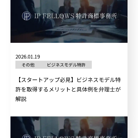
2026.01.19
トップ
その他
ビジネスモデル特許
特許・実用新案
【スタートアップ必見】ビジネスモデル特
特許・実用新案記事一覧
許を取得するメリットと具体例を弁理士が
解説
商標・意匠
商標・意匠記事一覧
お知らせ